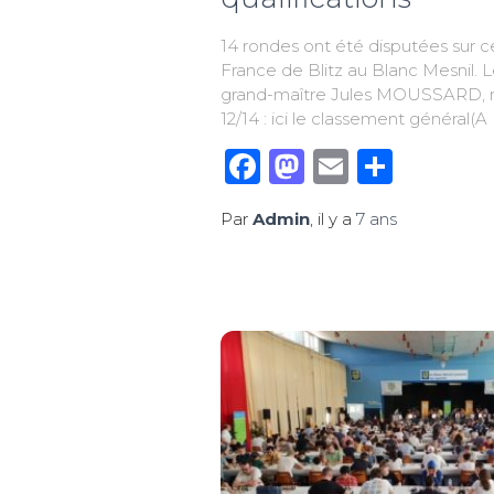
14 rondes ont été disputées sur 
France de Blitz au Blanc Mesnil. 
grand-maître Jules MOUSSARD, m
12/14 : ici le classement général(A
Facebook
Mastodon
Email
Parta
Par
Admin
, il y a
7 ans