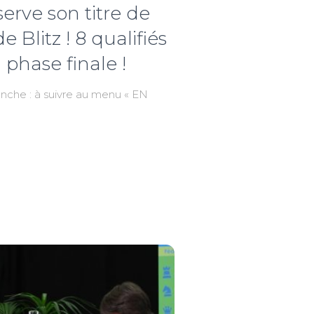
rve son titre de
Blitz ! 8 qualifiés
 phase finale !
che : à suivre au menu « EN
r