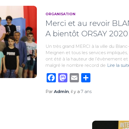
ORGANISATION
Merci et au revoir B
A bientôt ORSAY 2020 !
Un très grand MERCI à la ville du Blanc-
Meignen et tous les services impliqués, 
ont été à la hauteur de l’évènement et
malgré le nombre record de
Lire la suit
Facebook
Mastodon
Email
Partage
Par
Admin
, il y a
7 ans