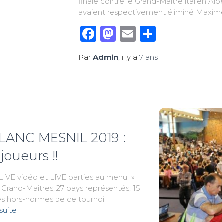
finale contre le Grand-Maître italien A
avaient respectivement éliminé Maxi
Facebook
Mastodon
Email
Partage
Par
Admin
, il y a
7 ans
ANC MESNIL 2019 :
joueurs !!
 LIVE vidéo et LIVE parties au menu »
Grand-Maîtres, 27 pays représentés, 15
ues hors-normes de ce tournoi
 suite