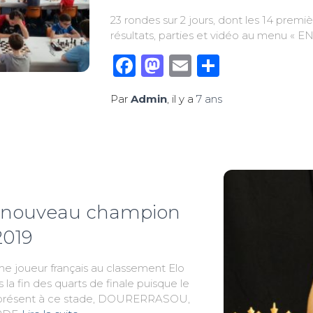
23 rondes sur 2 jours, dont les 14 premi
résultats, parties et vidéo au menu « E
Facebook
Mastodon
Email
Partage
Par
Admin
, il y a
7 ans
nouveau champion
2019
e joueur français au classement Elo
s la fin des quarts de finale puisque le
re présent à ce stade, DOURERRASOU,