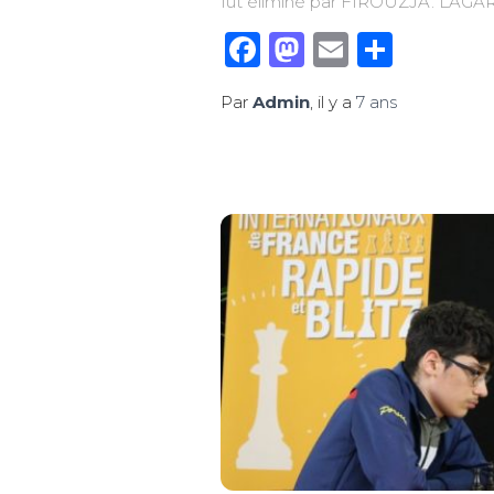
fut éliminé par FIROUZJA. LAG
Facebook
Mastodon
Email
Parta
Par
Admin
, il y a
7 ans