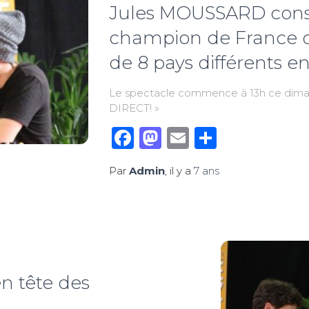
Jules MOUSSARD conse
champion de France de 
de 8 pays différents en
Le spectacle commence à 13h ce diman
DIRECT! »
Facebook
Mastodon
Email
Partage
Par
Admin
, il y a
7 ans
 tête des