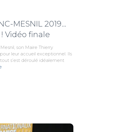
LANC-MESNIL 2019…
 Vidéo finale
Mesnil, son Maire Thierry
pour leur accueil exceptionnel. Ils
 tout s’est déroulé idéalement
e
r