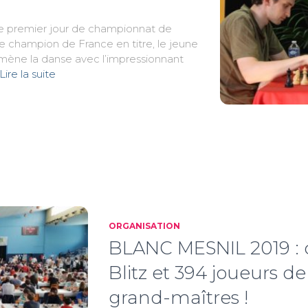
ce premier jour de championnat de
Le champion de France en titre, le jeune
ène la danse avec l’impressionnant
Lire la suite
ger
ORGANISATION
BLANC MESNIL 2019 : c’
Blitz et 394 joueurs d
grand-maîtres !