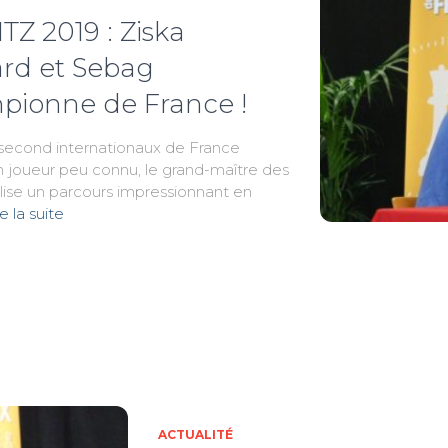
Z 2019 : Ziska
ard et Sebag
ionne de France !
 second internationaux de France
un joueur peu connu, le grand-maître des
éalise un parcours impressionnant en
re la suite
ger
ACTUALITÉ