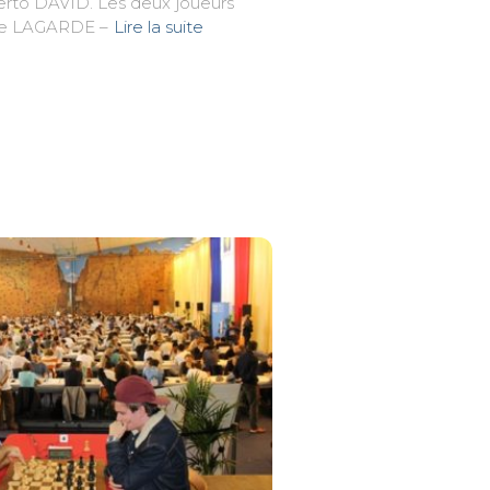
lberto DAVID. Les deux joueurs
me LAGARDE –
Lire la suite
r