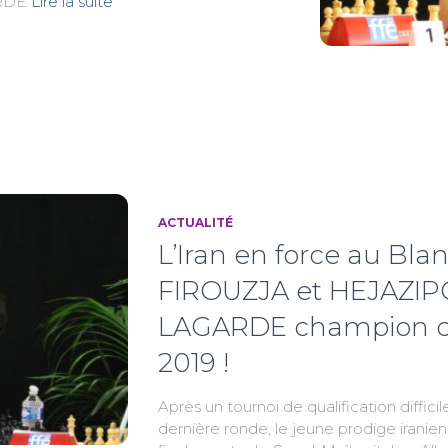
ARDE
Lire la suite
ger
ACTUALITÉ
L’Iran en force au Blan
FIROUZJA et HEJAZIP
LAGARDE champion d
2019 !
Après un tournoi de qualification difficile,
dernière ronde, le jeune prodige irani