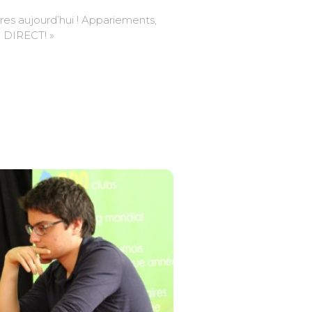
ères aujourd’hui ! Appariements,
N DIRECT! »
r