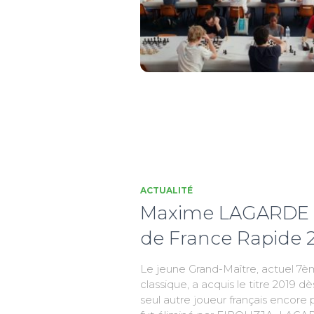
ACTUALITÉ
Maxime LAGARDE 
de France Rapide 
Le jeune Grand-Maître, actuel 7èm
classique, a acquis le titre 2019 dè
seul autre joueur français enco