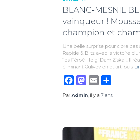
BLANC-MESNIL BLIT
vainqueur ! Mouss
champion et champ
Une belle surprise pour clore ces
Rapide & Blitz avec la victoire d’
îles Féroé Helgi Dam Ziska !! Il r
éliminant Guliyev en quart, puis
Li
Facebook
Mastodon
Email
Parta
Par
Admin
, il y a
7 ans